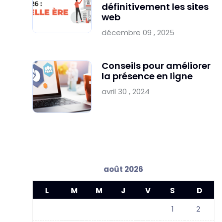
définitivement les sites
web
décembre 09 , 2025
Conseils pour améliorer
la présence en ligne
avril 30 , 2024
août 2026
L
M
M
J
V
S
D
1
2