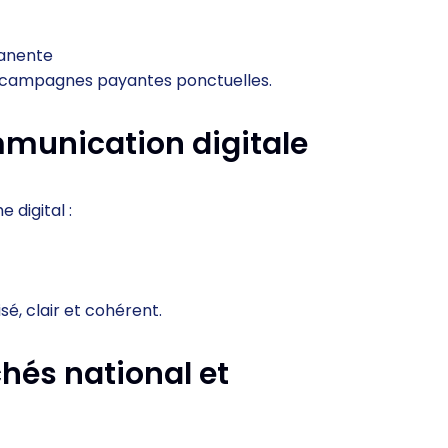
manente
x campagnes payantes ponctuelles.
mmunication digitale
 digital :
é, clair et cohérent.
chés national et