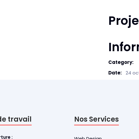
Proje
Info
Category:
Date:
24 oc
e travail
Nos Services
ture :
Web Design