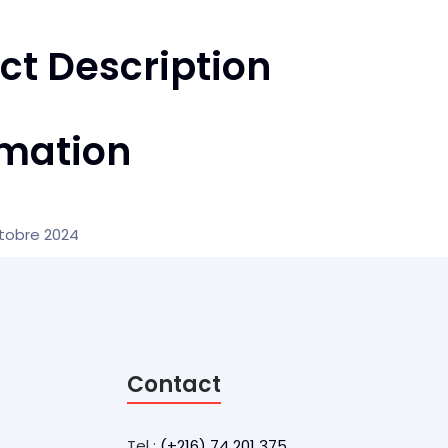
ct Description
rmation
tobre 2024
Contact
Tel :
(+216) 74 201 375