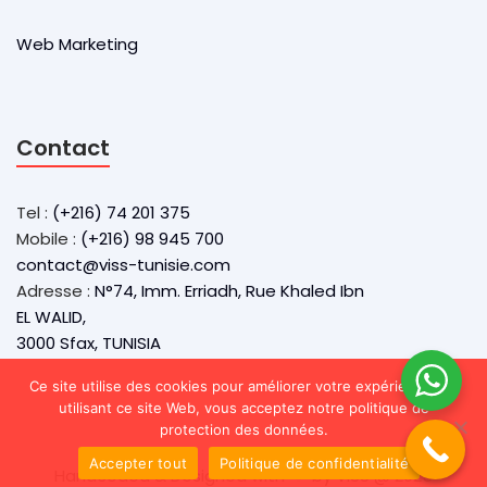
Web Marketing
Contact
Tel :
(+216) 74 201 375
Mobile :
(+216) 98 945 700
contact@viss-tunisie.com
Adresse :
N°74, Imm. Erriadh, Rue Khaled Ibn
EL WALID,
3000 Sfax, TUNISIA
Ce site utilise des cookies pour améliorer votre expérience. En
utilisant ce site Web, vous acceptez notre politique de
protection des données.
Accepter tout
Politique de confidentialité
Handcoded & Designed with
by VISS @ 2025