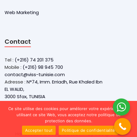
Web Marketing
Contact
Tel :
(+216) 74 201 375
Mobile :
(+216) 98 945 700
contact@viss-tunisie.com
Adresse :
N°74, Imm. Erriadh, Rue Khaled Ibn
EL WALID,
3000 Sfax, TUNISIA
Ce site utilise des cookies pour améliorer votre expérience. En
utilisant ce site Web, vous acceptez notre politique de
protection des données.
Accepter tout
Politique de confidentialité
Handcoded & Designed with
by VISS @ 2025