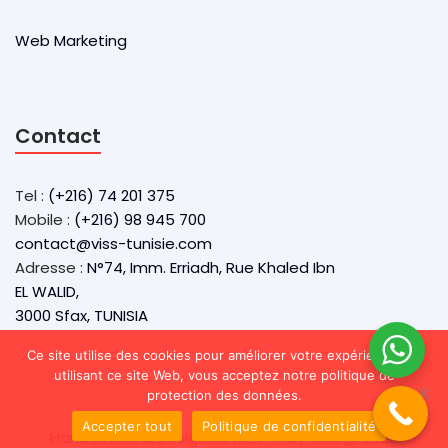
Web Marketing
Contact
Tel :
(+216) 74 201 375
Mobile :
(+216) 98 945 700
contact@viss-tunisie.com
Adresse :
N°74, Imm. Erriadh, Rue Khaled Ibn
EL WALID,
3000 Sfax, TUNISIA
Ce site utilise des cookies pour améliorer votre expérience. En
utilisant ce site Web, vous acceptez notre politique de
protection des données.
Accepter tout
Politique de confidentialité
Handcoded & Designed with
by VISS @ 2025